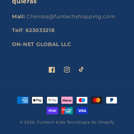
quieras
Mail:
Clientes@funtechshopping.com
Telf
:
623033218
ON-NET GLOBAL LLC
Facebook
Instagram
TikTok
Formas
de
pago
© 2026,
Funtech Kids
Tecnología de Shopify