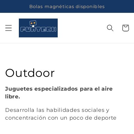
Ir
Bolas magnéticas disponibles
directamente
al contenido
Carrito
C
Outdoor
o
Juguetes especializados para el aire
libre.
l
Desarrolla las habilidades sociales y
e
concentración con un poco de deporte
c