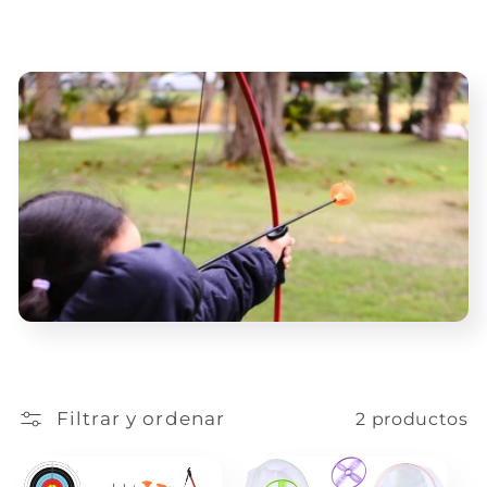
c
i
ó
n
:
Filtrar y ordenar
2 productos