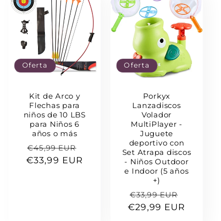
Oferta
Oferta
Kit de Arco y
Porkyx
Flechas para
Lanzadiscos
niños de 10 LBS
Volador
para Niños 6
MultiPlayer -
años o más
Juguete
deportivo con
Precio
Precio
€45,99 EUR
Set Atrapa discos
€33,99 EUR
habitual
de
- Niños Outdoor
e Indoor (5 años
oferta
+)
Precio
Precio
€33,99 EUR
€29,99 EUR
habitual
de
oferta